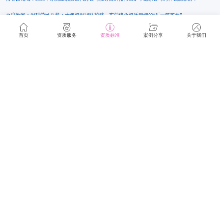
百度新闻：深耕莞邑八载：十年资深团队护航，东莞建企资质管理的“乐一筑答卷”
亳州新闻网：广州这家建筑资质咨询服务公司，为何能稳居广东行业高分榜？
首页
资质服务
资质标准
案例分享
关于我们
中原融媒新闻客户端：深耕深圳建筑资质咨询领域，这家企业口碑常年领跑行业，专业服务与
靠谱实力背后究竟有哪些过人之处
网易新闻：行业认可！广东乐一筑原创电力、承装修试资质解析文章获权威转载
搜狐新闻：央企合作案例｜严苛遴选脱颖而出！广东乐一筑企服合规高效完成建筑资质及安许
办理服务
头条新闻：广东建筑资质代办为什么要选择乐一筑
广东乐一筑资质服务淘宝店
华声晨报网：珠三角建筑资质代办优质选择|广东乐一筑深耕本地服务|多地二级资质成功落地真
实案例分享
广东乐一筑企业管理咨询有限公司简介|广东建筑资质优质服务商