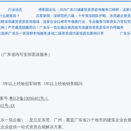
行业动态
博客园论坛：2026广东21城建筑资质咨询服务口碑榜：这
什么能靠前？
百度新闻：深耕莞邑八载：十年资深团队护航，东莞建企资质
深耕深圳建筑资质咨询领域，这家企业口碑常年领跑行业，专业服务与靠谱实力背后究
案例｜严苛遴选脱颖而出！广东乐一筑企服合规高效完成建筑资质及安许办理服务
选择|广东乐一筑深耕本地服务|多地二级资质成功落地真实案例分享
广东乐
理 (广东省内可安排面谈服务）
 3年以上经验冠军销售 1年以上经验销售顾问
备案号:
粤ICP备19096401号
-1
401号-4X
乐一筑企服），是立足东莞、广州，覆盖广东省21个地市的建筑企业合
筑企业提供一站式资质合规解决方案。