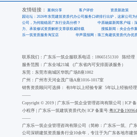
友情链接：
案例分享
客户评价
资质新政策
园论坛：2026年东莞建筑资质代办公司服务口碑排行出炉，这家公司为
公司，为何能稳居广东行业高分榜？
中原融媒新闻客户端：
力、承装修试资质解析文章获权威转载
搜狐新闻：央企合作
乐一筑资质服务淘宝店
华声晨报网：珠三角建筑资质代办优质
联系我们：广东乐一筑企服联系电话：18665151310 陈经
服务范围：广东全域21城 (广东省内可安排面谈服务）
东莞：东莞市南城区华凯广场B座1002
广州：广州市天河金茂广场A座1016-1017室
销售资质顾问可选择： 有8年以上经验专家 5年以上经验经理
——
Copyright © 2019 | 广东乐一筑企业管理咨询有限公司 |
ICP 
小程序 | 广东乐一筑建筑资质代办| ICP 备案号:
粤ICP备19096
——
广东乐一筑企业管理咨询有限公司（简称：广东乐一筑、广东
公司深耕建筑资质服务行业10余年，专注于为广东各地市建