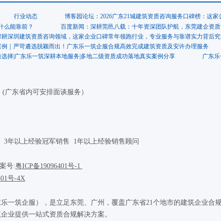
行业动态
博客园论坛：2026广东21城建筑资质咨询服务口碑榜：这
什么能靠前？
百度新闻：深耕莞邑八载：十年资深团队护航，东莞建企资质
深耕深圳建筑资质咨询领域，这家企业口碑常年领跑行业，专业服务与靠谱实力背后究
案例｜严苛遴选脱颖而出！广东乐一筑企服合规高效完成建筑资质及安许办理服务
选择|广东乐一筑深耕本地服务|多地二级资质成功落地真实案例分享
广东乐
理 (广东省内可安排面谈服务）
 3年以上经验冠军销售 1年以上经验销售顾问
备案号:
粤ICP备19096401号
-1
401号-4X
乐一筑企服），是立足东莞、广州，覆盖广东省21个地市的建筑企业合
筑企业提供一站式资质合规解决方案。