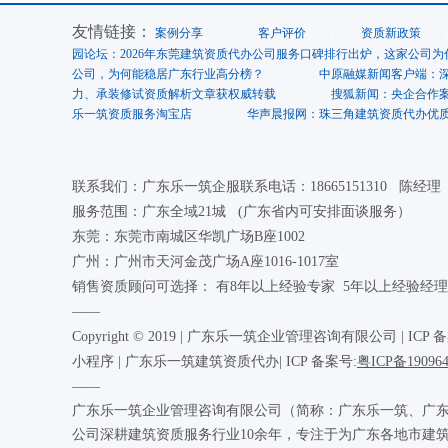
友情链接：
案例分享
客户评价
资质新政策
园论坛：2026年东莞建筑资质代办公司服务口碑排行出炉，这家公司为
公司，为何能稳居广东行业高分榜？
中原融媒新闻客户端：
力、承装修试资质解析文章获权威转载
搜狐新闻：央企合作
乐一筑资质服务淘宝店
华声晨报网：珠三角建筑资质代办优质
联系我们：广东乐一筑企服联系电话：18665151310 陈经
服务范围：广东全域21城 (广东省内可安排面谈服务）
东莞：东莞市南城区华凯广场B座1002
广州：广州市天河金茂广场A座1016-1017室
销售资质顾问可选择： 有8年以上经验专家 5年以上经验经理
——
Copyright © 2019 | 广东乐一筑企业管理咨询有限公司 |
ICP 
小程序 | 广东乐一筑建筑资质代办| ICP 备案号:
粤ICP备19096
——
广东乐一筑企业管理咨询有限公司（简称：广东乐一筑、广东
公司深耕建筑资质服务行业10余年，专注于为广东各地市建